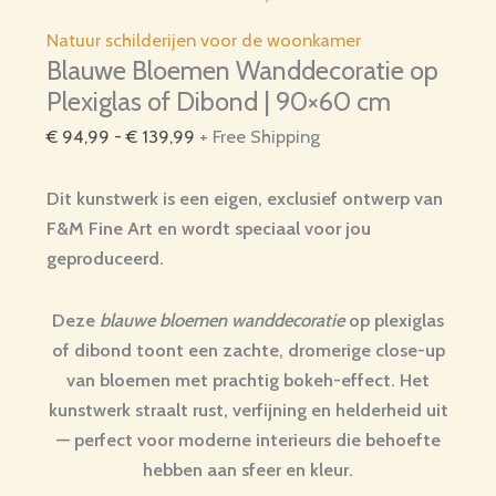
Natuur schilderijen voor de woonkamer
Blauwe Bloemen Wanddecoratie op
Plexiglas of Dibond | 90×60 cm
Prijsklasse:
€
94,99
-
€
139,99
+ Free Shipping
€ 94,99
tot
Dit kunstwerk is een eigen, exclusief ontwerp van
€ 139,99
F&M Fine Art en wordt speciaal voor jou
geproduceerd.
Deze
blauwe bloemen wanddecoratie
op plexiglas
of dibond toont een zachte, dromerige close-up
van bloemen met prachtig bokeh-effect. Het
kunstwerk straalt rust, verfijning en helderheid uit
— perfect voor moderne interieurs die behoefte
hebben aan sfeer en kleur.