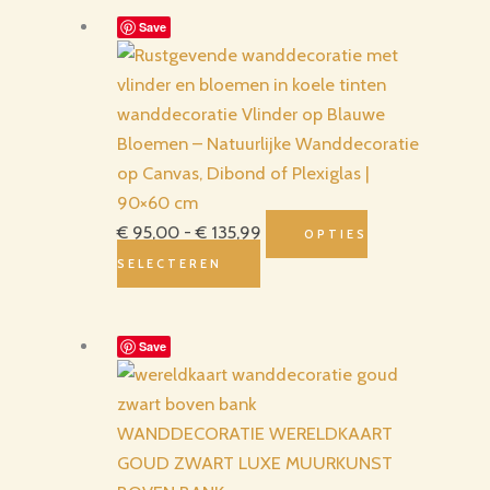
Save
wanddecoratie Vlinder op Blauwe
Bloemen – Natuurlijke Wanddecoratie
op Canvas, Dibond of Plexiglas |
90×60 cm
Prijsklasse:
€
95,00
-
€
135,99
OPTIES
Dit
€ 95,00
SELECTEREN
product
tot
heeft
€ 135,99
meerdere
Save
variaties.
Deze
WANDDECORATIE WERELDKAART
optie
GOUD ZWART LUXE MUURKUNST
kan