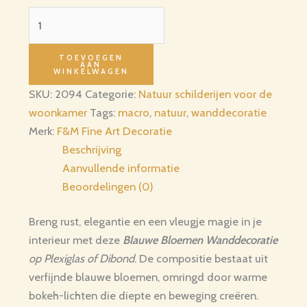
Blauwe
Bloemen
Wanddecoratie
TOEVOEGEN
AAN
op
WINKELWAGEN
Plexiglas
SKU:
2094
Categorie:
Natuur schilderijen voor de
of
woonkamer
Tags:
macro
,
natuur
,
wanddecoratie
Dibond
Merk:
F&M Fine Art Decoratie
|
Beschrijving
90×60
Aanvullende informatie
cm
Beoordelingen (0)
aantal
Breng rust, elegantie en een vleugje magie in je
interieur met deze
Blauwe Bloemen Wanddecoratie
op Plexiglas of Dibond
. De compositie bestaat uit
verfijnde blauwe bloemen, omringd door warme
bokeh-lichten die diepte en beweging creëren.