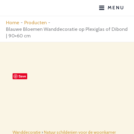
Ga
MENU
naar
de
Home
Producten
inhoud
Blauwe Bloemen Wanddecoratie op Plexiglas of Dibond
| 90×60 cm
Save
Wanddecoratie
›
Natuur schilderijen voor de woonkamer